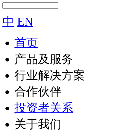
中
EN
首页
产品及服务
行业解决方案
合作伙伴
投资者关系
关于我们