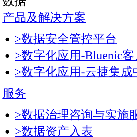
数据
产品及解决方案
>数据安全管控平台
>数字化应用-Blueni
>数字化应用-云捷集成
服务
>数据治理咨询与实施
>数据资产入表