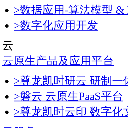
>数据应用-算法模型 & 
>数字化应用开发
云
云原生产品及应用平台
>尊龙凯时研云 研制
>磐云 云原生PaaS平台
>尊龙凯时云印 数字化