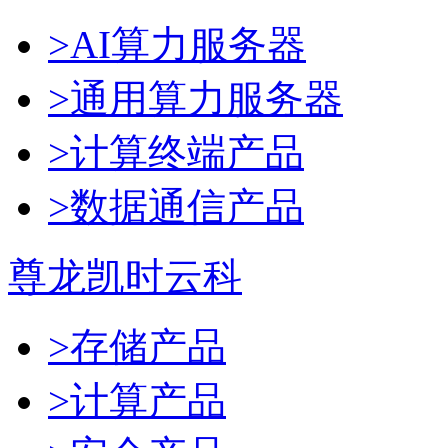
>AI算力服务器
>通用算力服务器
>计算终端产品
>数据通信产品
尊龙凯时云科
>存储产品
>计算产品