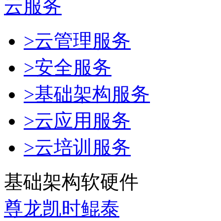
云服务
>云管理服务
>安全服务
>基础架构服务
>云应用服务
>云培训服务
基础架构软硬件
尊龙凯时鲲泰