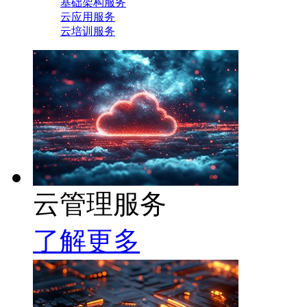
基础架构服务
云应用服务
云培训服务
云管理服务
了解更多