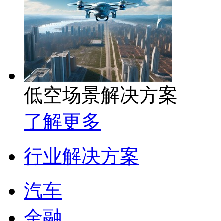
低空场景解决方案
了解更多
行业解决方案
汽车
金融