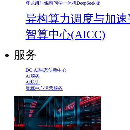
尊龙凯时鲲泰问学一体机DeepSeek版
异构算力调度与加速
智算中心(AICC)
服务
DC·AI生态创新中心
AI服务
AI培训
智算中心运营服务