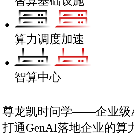
智算基础设施
算力调度加速
智算中心
尊龙凯时问学——企业级Ag
打通GenAI落地企业的算力