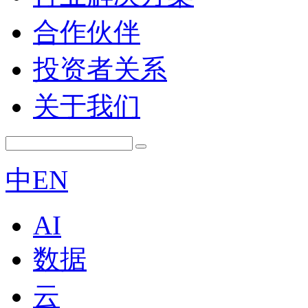
合作伙伴
投资者关系
关于我们
中
EN
AI
数据
云