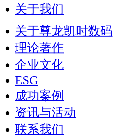
关于我们
关于尊龙凯时数码
理论著作
企业文化
ESG
成功案例
资讯与活动
联系我们