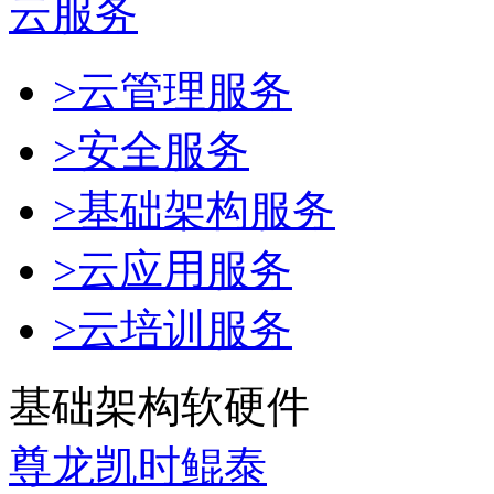
云服务
>云管理服务
>安全服务
>基础架构服务
>云应用服务
>云培训服务
基础架构软硬件
尊龙凯时鲲泰