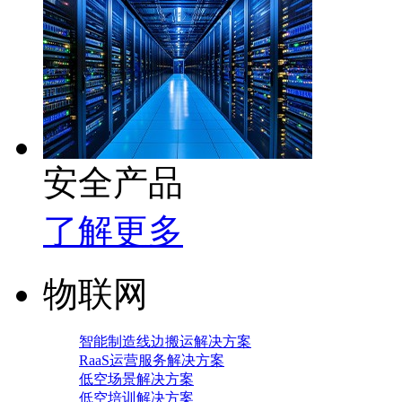
安全产品
了解更多
物联网
智能制造线边搬运解决方案
RaaS运营服务解决方案
低空场景解决方案
低空培训解决方案