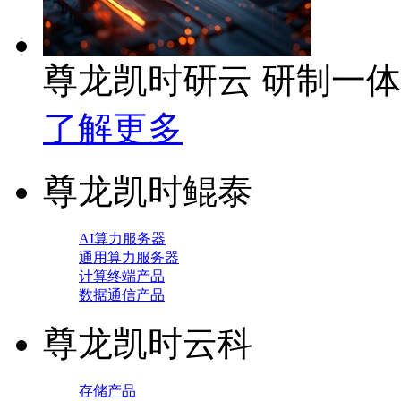
尊龙凯时研云 研制一
了解更多
尊龙凯时鲲泰
AI算力服务器
通用算力服务器
计算终端产品
数据通信产品
尊龙凯时云科
存储产品