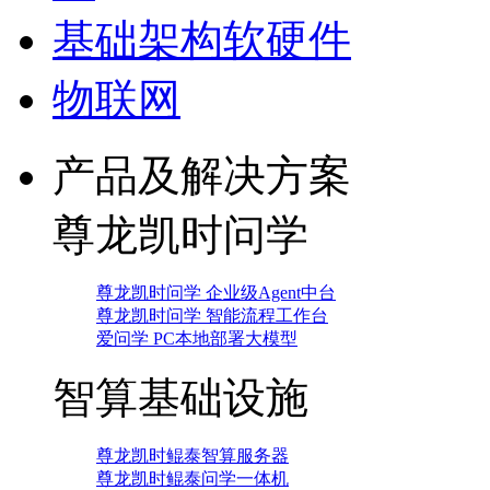
基础架构软硬件
物联网
产品及解决方案
尊龙凯时问学
尊龙凯时问学 企业级Agent中台
尊龙凯时问学 智能流程工作台
爱问学 PC本地部署大模型
智算基础设施
尊龙凯时鲲泰智算服务器
尊龙凯时鲲泰问学一体机