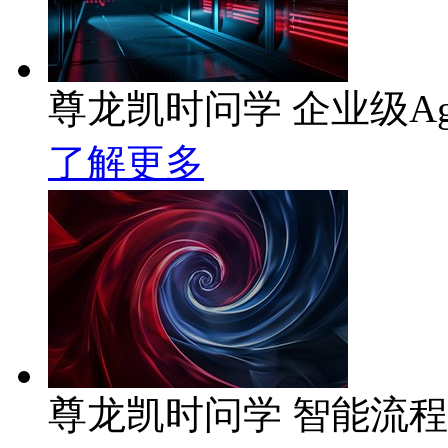
尊龙凯时问学 企业级Ag
了解更多
尊龙凯时问学 智能流