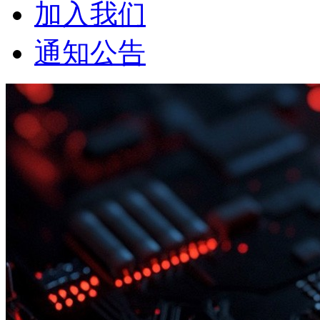
加入我们
通知公告