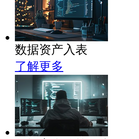
数据资产入表
了解更多