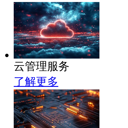
云管理服务
了解更多