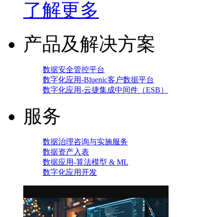
了解更多
产品及解决方案
数据安全管控平台
数字化应用-Bluenic客户数据平台
数字化应用-云捷集成中间件（ESB）
服务
数据治理咨询与实施服务
数据资产入表
数据应用-算法模型 & ML
数字化应用开发